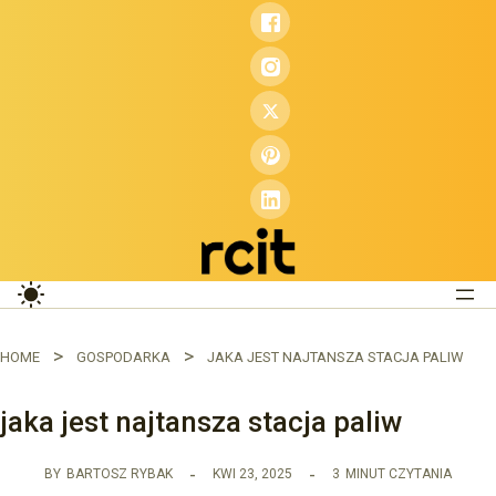
Przejdź
do
treści
HOME
GOSPODARKA
JAKA JEST NAJTANSZA STACJA PALIW
jaka jest najtansza stacja paliw
BY
BARTOSZ RYBAK
KWI 23, 2025
3
MINUT CZYTANIA