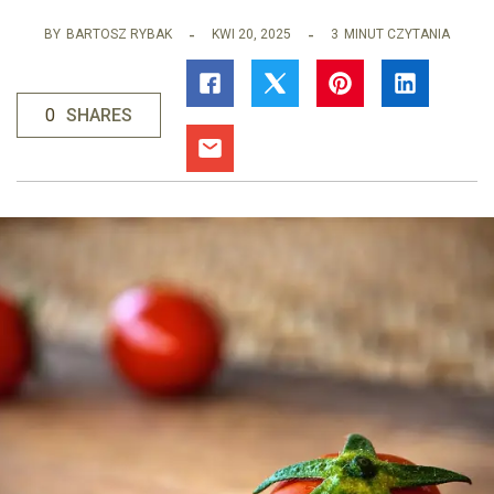
BY
BARTOSZ RYBAK
KWI 20, 2025
3
MINUT CZYTANIA
0
SHARES