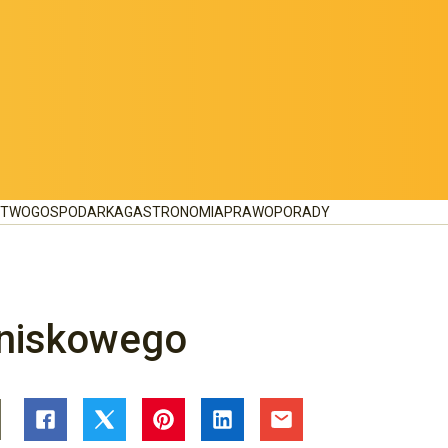
CTWO
GOSPODARKA
GASTRONOMIA
PRAWO
PORADY
tniskowego