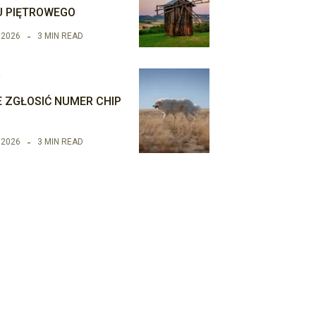
 PIĘTROWEGO
 2026
3 MIN READ
O
E ZGŁOSIĆ NUMER CHIP
 2026
3 MIN READ