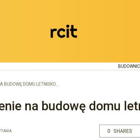
BUDOWNI
ILE KOSZTUJE POZWOLENIE NA BUDOWĘ DOMU LETNISKOWEGO
olenie na budowę domu le
0
SHARES
YTANIA