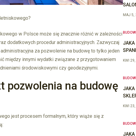
SALO
MAJ 5,
 letniskowego?
BUDOW
kowego w Polsce może się znacznie różnić w zależności
i oraz dodatkowych procedur administracyjnych. Zazwyczaj
JAKA
SPAN
 administracyjna za pozwolenie na budowę to tylko jeden
ić między innymi wydatki związane z przygotowaniem
KWI 29,
odnieniami środowiskowymi czy geodezyjnymi.
BUDOW
zt pozwolenia na budowę
JAKA
SKLE
KWI 23,
ego jest procesem formalnym, który wiąże się z
BUDOW
ą:
JAKA