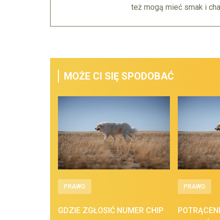
też mogą mieć smak i char
MOŻE CI SIĘ SPODOBAĆ
PRAWO
PRAWO
GDZIE ZGŁOSIĆ NUMER CHIP
POTRĄCENI