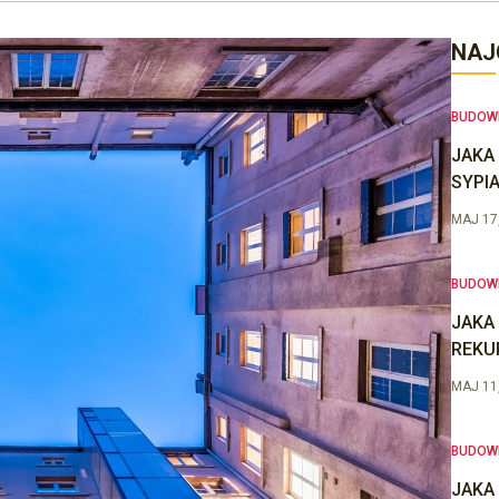
NAJ
BUDOW
JAKA
SYPIA
MAJ 17
BUDOW
JAKA
REKU
MAJ 11
BUDOW
JAKA