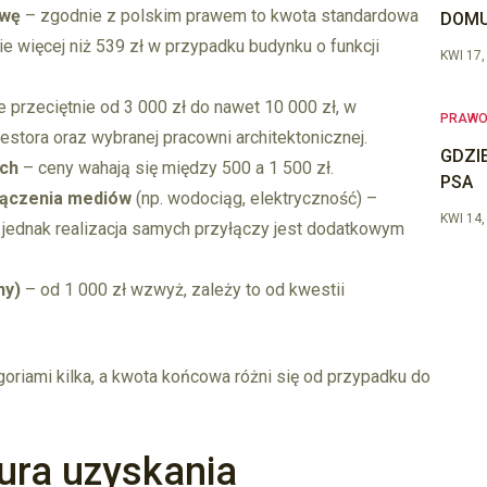
owę
– zgodnie z polskim prawem to kwota standardowa
DOMU
ie więcej niż 539 zł w przypadku budynku o funkcji
KWI 17,
 przeciętnie od 3 000 zł do nawet 10 000 zł, w
PRAW
stora oraz wybranej pracowni architektonicznej.
GDZI
ch
– ceny wahają się między 500 a 1 500 zł.
PSA
łączenia mediów
(np. wodociąg, elektryczność) –
KWI 14,
 jednak realizacja samych przyłączy jest dodatkowym
ny)
– od 1 000 zł wzwyż, zależy to od kwestii
goriami kilka, a kwota końcowa różni się od przypadku do
dura uzyskania