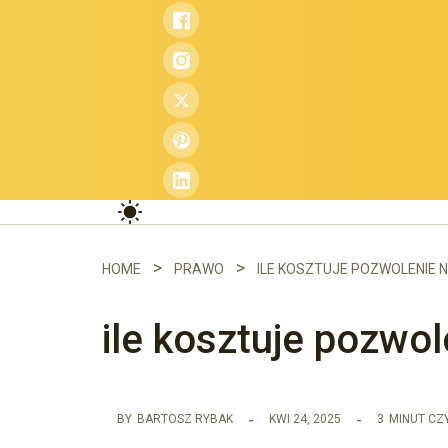
Przejdź
do
treści
HOME
PRAWO
ile kosztuje pozw
BY
BARTOSZ RYBAK
KWI 24, 2025
3
MINUT CZ