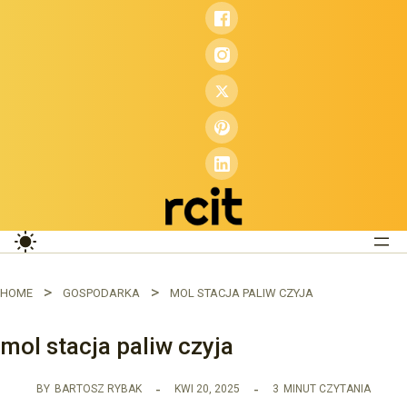
Przejdź
do
treści
HOME
GOSPODARKA
MOL STACJA PALIW CZYJA
mol stacja paliw czyja
BY
BARTOSZ RYBAK
KWI 20, 2025
3
MINUT CZYTANIA