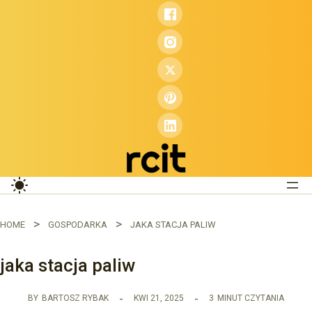
Przejdź
do
treści
HOME
GOSPODARKA
JAKA STACJA PALIW
jaka stacja paliw
BY
BARTOSZ RYBAK
KWI 21, 2025
3
MINUT CZYTANIA