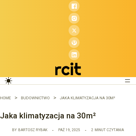
Przejdź
do
treści
HOME
BUDOWNICTWO
JAKA KLIMATYZACJA NA 30M²
Jaka klimatyzacja na 30m²
BY
BARTOSZ RYBAK
PAŹ 19, 2025
2
MINUT CZYTANIA