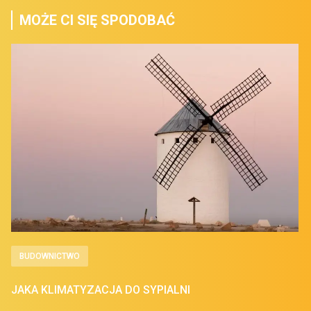
MOŻE CI SIĘ SPODOBAĆ
BUDOWNICTWO
JAKA KLIMATYZACJA DO SYPIALNI