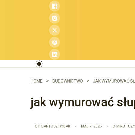
Przejdź
do
treści
HOME
BUDOWNICTWO
JAK WYMUROWAĆ S
jak wymurować słu
BY
BARTOSZ RYBAK
MAJ 7, 2025
3
MINUT CZY