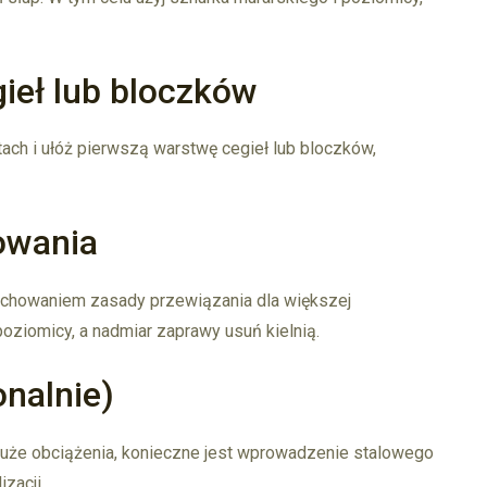
ieł lub bloczków
h i ułóż pierwszą warstwę cegieł lub bloczków,
owania
achowaniem zasady przewiązania dla większej
poziomicy, a nadmiar zaprawy usuń kielnią.
onalnie)
i duże obciążenia, konieczne jest wprowadzenie stalowego
zacji.