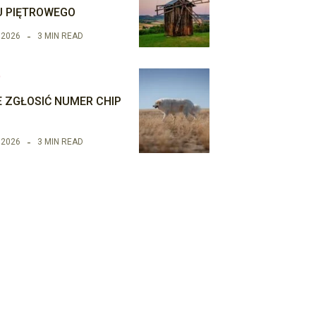
 PIĘTROWEGO
 2026
3 MIN READ
O
E ZGŁOSIĆ NUMER CHIP
 2026
3 MIN READ