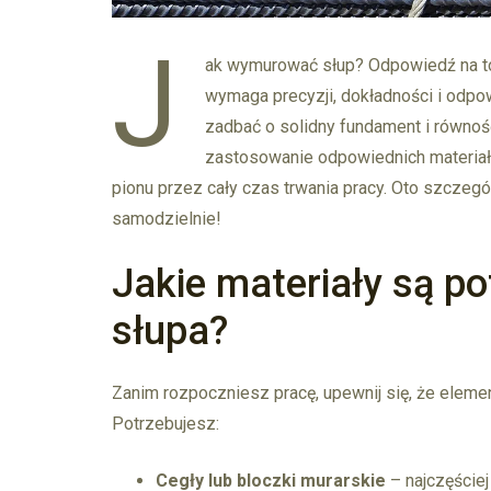
J
ak wymurować słup? Odpowiedź na to
wymaga precyzji, dokładności i odpo
zadbać o solidny fundament i równo
zastosowanie odpowiednich materiał
pionu przez cały czas trwania pracy. Oto szcze
samodzielnie!
Jakie materiały są 
słupa?
Zanim rozpoczniesz pracę, upewnij się, że elem
Potrzebujesz:
Cegły lub bloczki murarskie
– najczęście