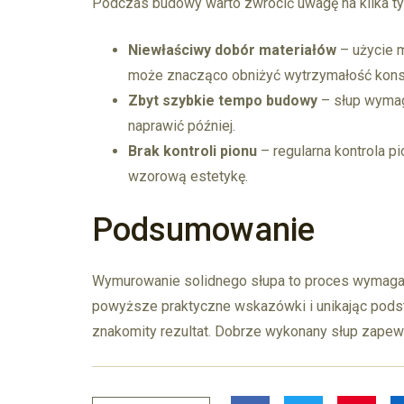
Podczas budowy warto zwrócić uwagę na kilka t
Niewłaściwy dobór materiałów
– użycie m
może znacząco obniżyć wytrzymałość konst
Zbyt szybkie tempo budowy
– słup wymaga
naprawić później.
Brak kontroli pionu
– regularna kontrola pi
wzorową estetykę.
Podsumowanie
Wymurowanie solidnego słupa to proces wymagając
powyższe praktyczne wskazówki i unikając pod
znakomity rezultat. Dobrze wykonany słup zapewni 