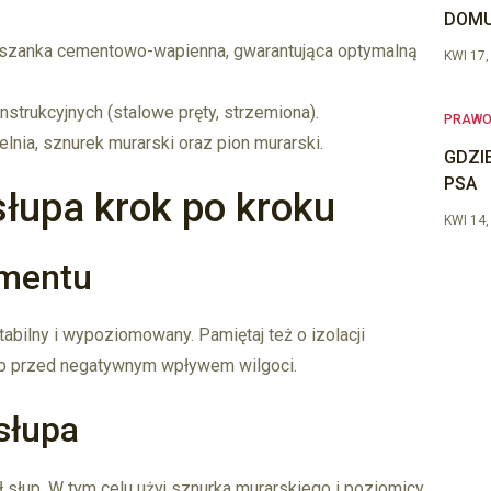
DOMU
eszanka cementowo-wapienna, gwarantująca optymalną
KWI 17,
rukcyjnych (stalowe pręty, strzemiona).
PRAW
elnia, sznurek murarski oraz pion murarski.
GDZI
PSA
łupa krok po kroku
KWI 14,
amentu
stabilny i wypoziomowany. Pamiętaj też o izolacji
łup przed negatywnym wpływem wilgoci.
słupa
słup. W tym celu użyj sznurka murarskiego i poziomicy,