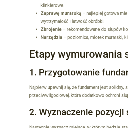
klinkierowe.
Zaprawę murarską
– najlepiej gotowa mi
wytrzymałość i łatwość obróbki.
Zbrojenie
– rekomendowane do słupów konst
Narzędzia
– poziomica, młotek murarski, ki
Etapy wymurowania s
1. Przygotowanie fund
Najpierw upewnij się, że fundament jest solidny, 
przeciwwilgociowej, która dodatkowo ochroni s
2. Wyznaczenie pozycji 
Następnie wyznacz miejsce, w którym będzie stał 