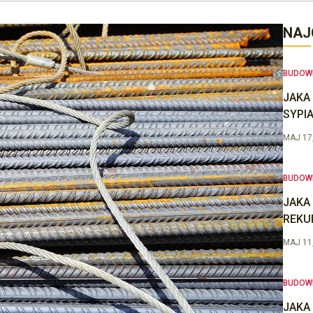
NAJ
BUDOW
JAKA
SYPIA
MAJ 17
BUDOW
JAKA
REKU
MAJ 11
BUDOW
JAKA