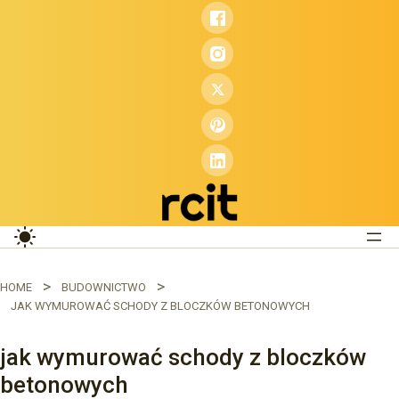
Przejdź
do
treści
HOME
BUDOWNICTWO
JAK WYMUROWAĆ SCHODY Z BLOCZKÓW BETONOWYCH
jak wymurować schody z bloczków
betonowych