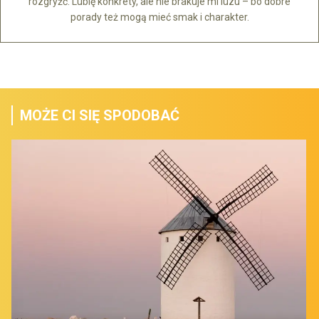
rozgryźć. Lubię konkrety, ale nie brakuje mi luzu – bo dobre
porady też mogą mieć smak i charakter.
MOŻE CI SIĘ SPODOBAĆ