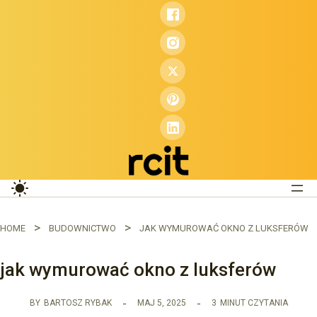
Przejdź
do
treści
HOME
BUDOWNICTWO
JAK WYMUROWAĆ OKNO Z LUKSFERÓW
jak wymurować okno z luksferów
BY
BARTOSZ RYBAK
MAJ 5, 2025
3
MINUT CZYTANIA