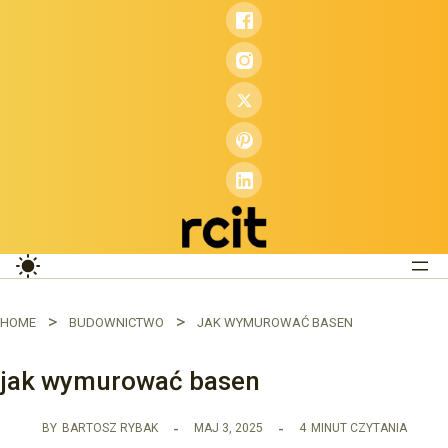
Przejdź
do
treści
HOME
BUDOWNICTWO
JAK WYMUROWAĆ BASEN
jak wymurować basen
BY
BARTOSZ RYBAK
MAJ 3, 2025
4
MINUT CZYTANIA