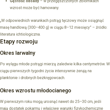
Gęstość obsady
– w przegęszczonych zbiornikach
wzrost może być hamowany.
„W odpowiednich warunkach pstrąg tęczowy może osiągnąć
masę handlową (300–400 g) w ciągu 8–12 miesięcy” – źródło:
literatura ichtiologiczna.
Etapy rozwoju
Okres larwalny
Po wylęgu młode pstrągi mierzą zaledwie kilka centymetrów. W
ciągu pierwszych tygodni życia intensywnie żerują na
planktonie i drobnych bezkręgowcach.
Okres wzrostu młodocianego
W pierwszym roku mogą urosnąć nawet do 25–30 cm, jeśli
mają dostatek pokarmu i właściwe warunki fizykochemiczne