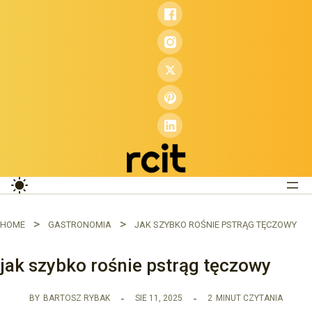
Przejdź
do
treści
HOME
GASTRONOMIA
JAK SZYBKO ROŚNIE PSTRĄG TĘCZOWY
jak szybko rośnie pstrąg tęczowy
BY
BARTOSZ RYBAK
SIE 11, 2025
2
MINUT CZYTANIA