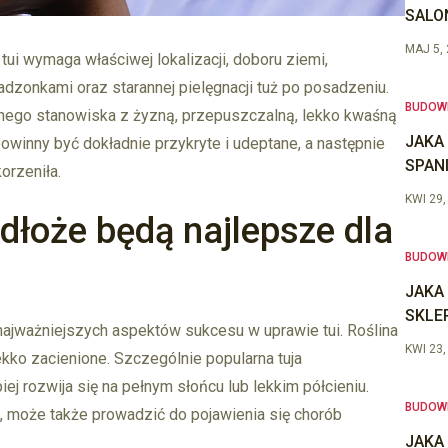
SALO
MAJ 5,
tui wymaga właściwej lokalizacji, doboru ziemi,
zonkami oraz starannej pielęgnacji tuż po posadzeniu.
BUDOW
znego stanowiska z żyzną, przepuszczalną, lekko kwaśną
JAKA
powinny być dokładnie przykryte i udeptane, a następnie
SPAN
orzeniła.
KWI 29,
dłoże będą najlepsze dla
BUDOW
JAKA
SKLE
ajważniejszych aspektów sukcesu w uprawie tui. Roślina
KWI 23,
ekko zacienione. Szczególnie popularna tuja
ej rozwija się na pełnym słońcu lub lekkim półcieniu.
BUDOW
t, może także prowadzić do pojawienia się chorób
JAKA