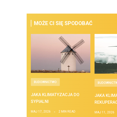
MOŻE CI SIĘ SPODOBAĆ
BUDOWNICTWO
BUDOWNICT
JAKA KLIMATYZACJA DO
JAKA KLIM
SYPIALNI
REKUPERAC
MAJ 17, 2026
2 MIN READ
MAJ 11, 2026