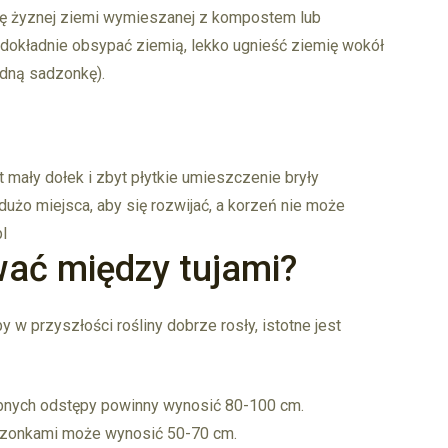
hę żyznej ziemi wymieszanej z kompostem lub
 dokładnie obsypać ziemią, lekko ugnieść ziemię wokół
edną sadzonkę).
 mały dołek i zbyt płytkie umieszczenie bryły
żo miejsca, aby się rozwijać, a korzeń nie może
l
wać między tujami?
 w przyszłości rośliny dobrze rosły, istotne jest
obnych odstępy powinny wynosić 80-100 cm.
adzonkami może wynosić 50-70 cm.