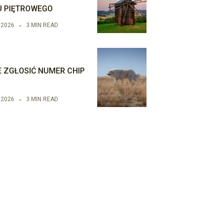
 PIĘTROWEGO
 2026
3 MIN READ
O
E ZGŁOSIĆ NUMER CHIP
 2026
3 MIN READ