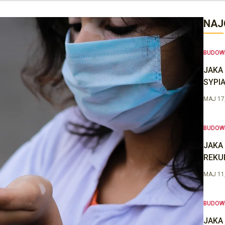
NAJ
BUDOW
JAKA
SYPIA
MAJ 17
BUDOW
JAKA
REKU
MAJ 11
BUDOW
JAKA