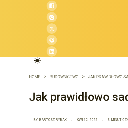
Przejdź
do
treści
HOME
BUDOWNICTWO
JAK PRAWIDŁOWO SA
Jak prawidłowo sad
BY
BARTOSZ RYBAK
KWI 12, 2025
3
MINUT CZ