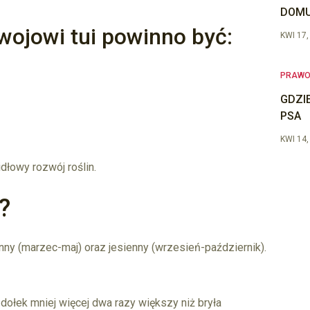
DOMU
wojowi tui powinno być:
KWI 17,
PRAW
GDZI
PSA
KWI 14,
idłowy rozwój roślin.
?
nny (marzec-maj) oraz jesienny (wrzesień-październik).
ołek mniej więcej dwa razy większy niż bryła