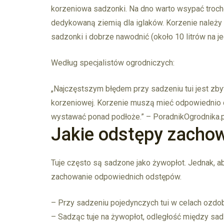
korzeniowa sadzonki. Na dno warto wsypać troc
dedykowaną ziemią dla iglaków. Korzenie należy
sadzonki i dobrze nawodnić (około 10 litrów na j
Według specjalistów ogrodniczych:
„Najczęstszym błędem przy sadzeniu tui jest zbyt
korzeniowej. Korzenie muszą mieć odpowiednio du
wystawać ponad podłoże.” – PoradnikOgrodnika.p
Jakie odstępy zacho
Tuje często są sadzone jako żywopłot. Jednak, aby
zachowanie odpowiednich odstępów.
– Przy sadzeniu pojedynczych tui w celach ozd
– Sadząc tuje na żywopłot, odległość między s