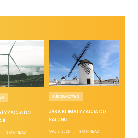
BUDOWNICTWO
WO
JAKA KLIMATYZACJA DO
ATYZACJA DO
SALONU
JI
MAJ 5, 2026
3 MIN READ
3 MIN READ