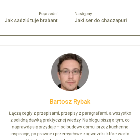
Poprzedni
Następny
Jak sadzić tuje brabant
Jaki ser do chaczapuri
Bartosz Rybak
Łączę cegły z przepisami, przepisy z paragrafami, a wszystko
z solidną dawką praktycznej wiedzy. Na blogu piszę o tym, co
naprawdę się przydaje – od budowy domu, przez kuchenne
inspiracje, po prawne i przemysłowe zagwozdki, które warto