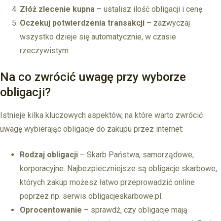
Złóż zlecenie kupna
– ustalisz ilość obligacji i cenę.
Oczekuj potwierdzenia transakcji
– zazwyczaj
wszystko dzieje się automatycznie, w czasie
rzeczywistym.
Na co zwrócić uwagę przy wyborze
obligacji?
Istnieje kilka kluczowych aspektów, na które warto zwrócić
uwagę wybierając obligacje do zakupu przez internet:
Rodzaj obligacji
– Skarb Państwa, samorządowe,
korporacyjne. Najbezpieczniejsze są obligacje skarbowe,
których zakup możesz łatwo przeprowadzić online
poprzez np. serwis obligacjeskarbowe.pl.
Oprocentowanie
– sprawdź, czy obligacje mają