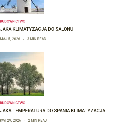
BUDOWNICTWO
JAKA KLIMATYZACJA DO SALONU
MAJ 5, 2026
3 MIN READ
BUDOWNICTWO
JAKA TEMPERATURA DO SPANIA KLIMATYZACJA
KWI 29, 2026
2 MIN READ