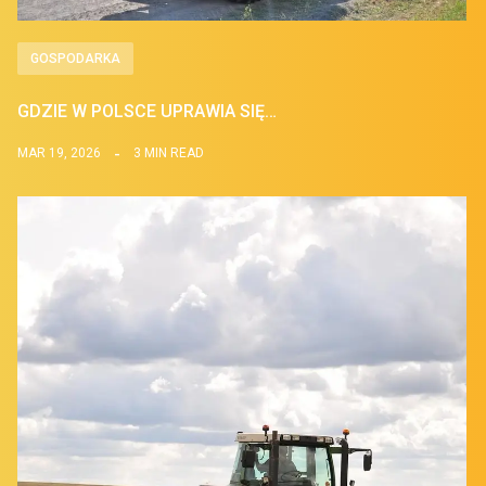
GOSPODARKA
GDZIE W POLSCE UPRAWIA SIĘ…
MAR 19, 2026
3 MIN READ