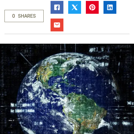
0
SHARES