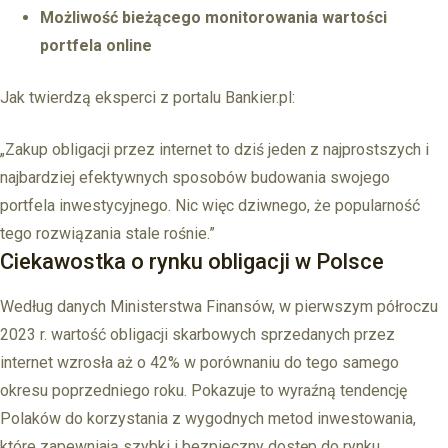
Możliwość bieżącego monitorowania wartości
portfela online
Jak twierdzą eksperci z portalu Bankier.pl:
„Zakup obligacji przez internet to dziś jeden z najprostszych i
najbardziej efektywnych sposobów budowania swojego
portfela inwestycyjnego. Nic więc dziwnego, że popularność
tego rozwiązania stale rośnie.”
Ciekawostka o rynku obligacji w Polsce
Według danych Ministerstwa Finansów, w pierwszym półroczu
2023 r. wartość obligacji skarbowych sprzedanych przez
internet wzrosła aż o 42% w porównaniu do tego samego
okresu poprzedniego roku. Pokazuje to wyraźną tendencję
Polaków do korzystania z wygodnych metod inwestowania,
które zapewniają szybki i bezpieczny dostęp do rynku.