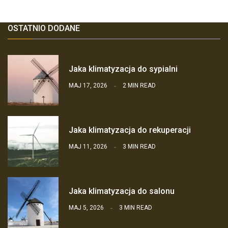
OSTATNIO DODANE
Jaka klimatyzacja do sypialni
MAJ 17, 2026
2 MIN READ
Jaka klimatyzacja do rekuperacji
MAJ 11, 2026
3 MIN READ
Jaka klimatyzacja do salonu
MAJ 5, 2026
3 MIN READ