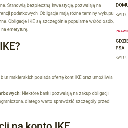
DOMU
e. Stanowią bezpieczną inwestycję, pozwalają na
rencji podatkowych. Obligacje mają różne terminy wykupu
KWI 17,
ne. Obligacje IKE są szczególnie popularne wśród osób,
 na emeryturę.
PRAW
GDZI
 IKE?
PSA
KWI 14,
iur maklerskich posiada ofertę kont IKE oraz umożliwia
arbowych:
Niektóre banki pozwalają na zakup obligacji
ograniczona, dlatego warto sprawdzić szczegóły przed
ji na konto IKE