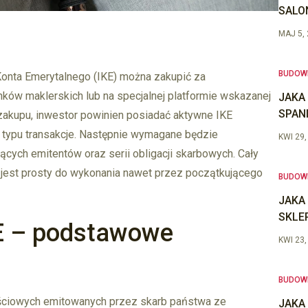
SALO
MAJ 5,
BUDOW
Konta Emerytalnego (IKE) można zakupić za
ów maklerskich lub na specjalnej platformie wskazanej
JAKA
SPAN
zakupu, inwestor powinien posiadać aktywne IKE
typu transakcje. Następnie wymagane będzie
KWI 29,
ących emitentów oraz serii obligacji skarbowych. Cały
 jest prosty do wykonania nawet przez początkującego
BUDOW
JAKA
SKLE
KE – podstawowe
KWI 23,
BUDOW
tościowych emitowanych przez skarb państwa ze
JAKA