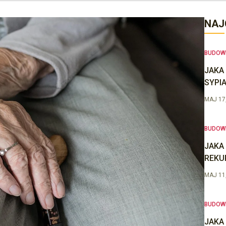
NAJ
BUDOW
JAKA
SYPIA
MAJ 17
BUDOW
JAKA
REKU
MAJ 11
BUDOW
JAKA