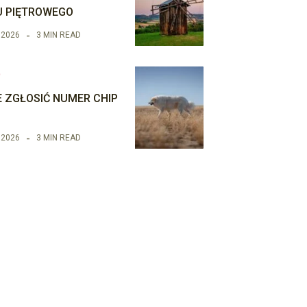
 PIĘTROWEGO
 2026
3 MIN READ
O
E ZGŁOSIĆ NUMER CHIP
 2026
3 MIN READ