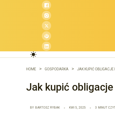
Przejdź
do
treści
HOME
GOSPODARKA
JAK KUPIĆ OBLIGACJE 
Jak kupić obligacje
BY
BARTOSZ RYBAK
KWI 5, 2025
3
MINUT CZY