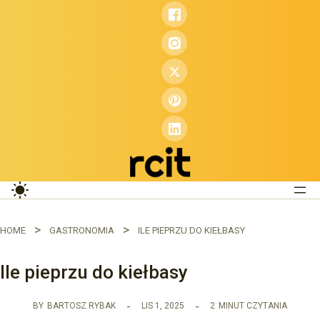
Przejdź
do
treści
HOME
GASTRONOMIA
ILE PIEPRZU DO KIEŁBASY
Ile pieprzu do kiełbasy
BY
BARTOSZ RYBAK
LIS 1, 2025
2
MINUT CZYTANIA