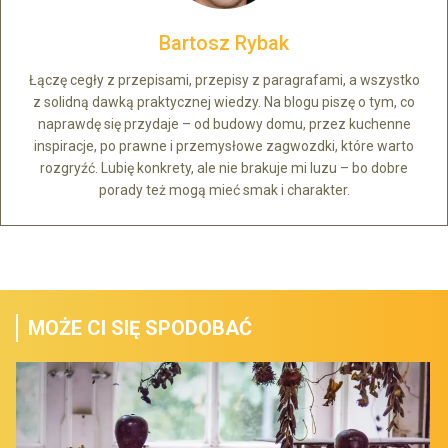
Bartosz Rybak
Łączę cegły z przepisami, przepisy z paragrafami, a wszystko
z solidną dawką praktycznej wiedzy. Na blogu piszę o tym, co
naprawdę się przydaje – od budowy domu, przez kuchenne
inspiracje, po prawne i przemysłowe zagwozdki, które warto
rozgryźć. Lubię konkrety, ale nie brakuje mi luzu – bo dobre
porady też mogą mieć smak i charakter.
MOŻE CI SIĘ SPODOBAĆ