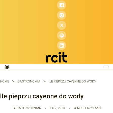
Przejdź
do
treści
HOME
GASTRONOMIA
ILE PIEPRZU CAYENNE DO WODY
Ile pieprzu cayenne do wody
BY
BARTOSZ RYBAK
LIS 2, 2025
3
MINUT CZYTANIA