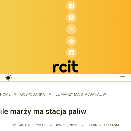
Przejdź
do
treści
HOME
GOSPODARKA
ILE MARŻY MA STACJA PALIW
ile marży ma stacja paliw
BY
BARTOSZ RYBAK
KWI 21, 2025
3
MINUT CZYTANIA