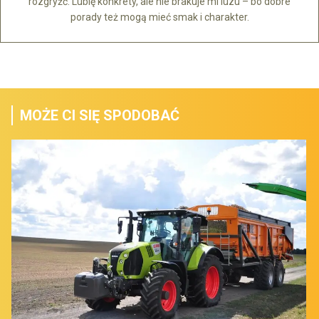
rozgryźć. Lubię konkrety, ale nie brakuje mi luzu – bo dobre
porady też mogą mieć smak i charakter.
MOŻE CI SIĘ SPODOBAĆ