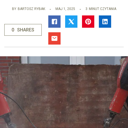
BY
BARTOSZ RYBAK
MAJ 1, 2025
3
MINUT CZYTANIA
0
SHARES