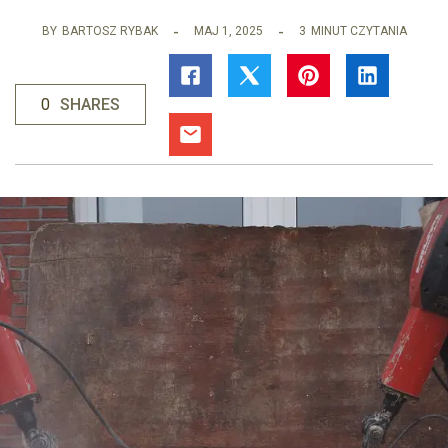
BY
BARTOSZ RYBAK
MAJ 1, 2025
3
MINUT CZYTANIA
0
SHARES