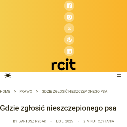
Przejdź
do
treści
HOME
PRAWO
GDZIE ZGŁOSIĆ NIESZCZEPIONEGO PSA
Gdzie zgłosić nieszczepionego psa
BY
BARTOSZ RYBAK
LIS 8, 2025
2
MINUT CZYTANIA