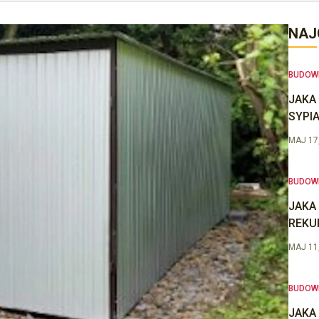
NAJ
BUDOW
JAKA
SYPIA
MAJ 17
BUDOW
JAKA
REKU
MAJ 11
BUDOW
JAKA