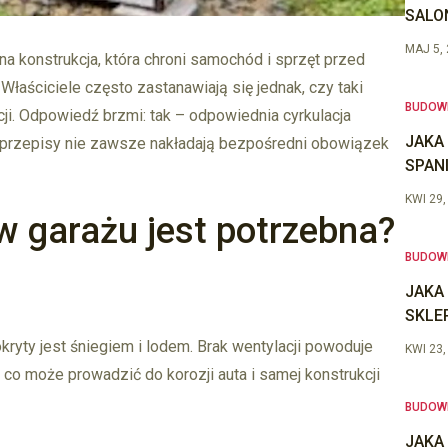
SALO
MAJ 5,
lna konstrukcja, która chroni samochód i sprzęt przed
łaściciele często zastanawiają się jednak, czy taki
BUDOW
i. Odpowiedź brzmi: tak – odpowiednia cyrkulacja
JAKA
ć przepisy nie zawsze nakładają bezpośredni obowiązek
SPAN
KWI 29,
w garażu jest potrzebna?
BUDOW
JAKA
SKLE
yty jest śniegiem i lodem. Brak wentylacji powoduje
KWI 23,
 co może prowadzić do korozji auta i samej konstrukcji
BUDOW
JAKA