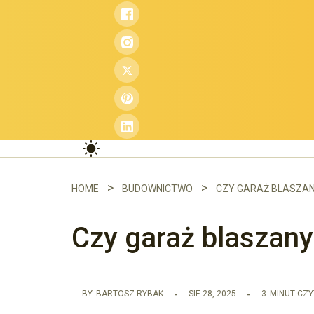
Przejdź
do
treści
HOME
BUDOWNICTWO
CZY GARAŻ BLASZAN
Czy garaż blaszany
BY
BARTOSZ RYBAK
SIE 28, 2025
3
MINUT CZY