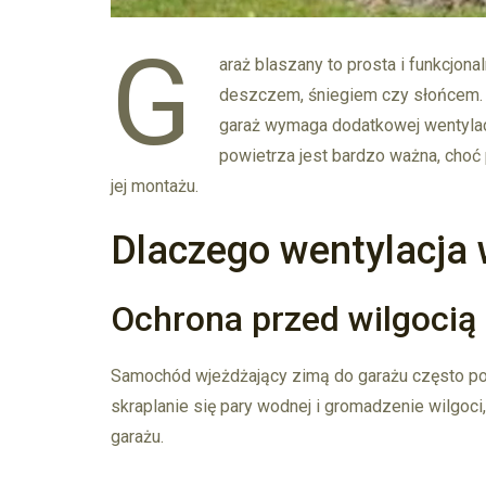
G
araż blaszany to prosta i funkcjona
deszczem, śniegiem czy słońcem. W
garaż wymaga dodatkowej wentylacj
powietrza jest bardzo ważna, cho
jej montażu.
Dlaczego wentylacja 
Ochrona przed wilgocią
Samochód wjeżdżający zimą do garażu często pokr
skraplanie się pary wodnej i gromadzenie wilgoci,
garażu.