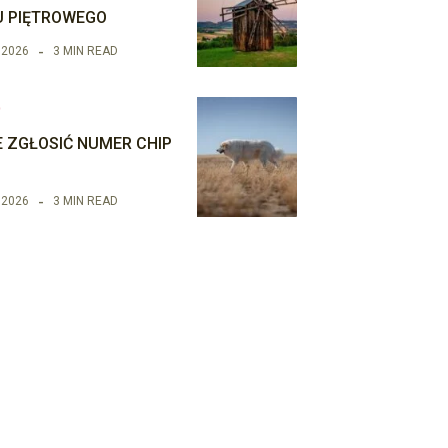
 PIĘTROWEGO
 2026
3 MIN READ
O
E ZGŁOSIĆ NUMER CHIP
 2026
3 MIN READ